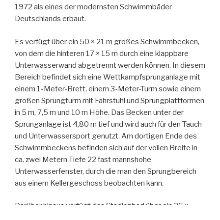
1972 als eines der modernsten Schwimmbäder
Deutschlands erbaut.
Es verfügt über ein 50 × 21 m großes Schwimmbecken,
von dem die hinteren 17 × 15 m durch eine klappbare
Unterwasserwand abgetrennt werden können. In diesem
Bereich befindet sich eine Wettkampfsprunganlage mit
einem 1-Meter-Brett, einem 3-Meter-Turm sowie einem
großen Sprungturm mit Fahrstuhl und Sprungplattformen
in 5 m, 7,5 m und 10 m Höhe. Das Becken unter der
Sprunganlage ist 4,80 m tief und wird auch für den Tauch-
und Unterwassersport genutzt. Am dortigen Ende des
Schwimmbeckens befinden sich auf der vollen Breite in
ca. zwei Metern Tiefe 22 fast mannshohe
Unterwasserfenster, durch die man den Sprungbereich
aus einem Kellergeschoss beobachten kann.
Darüber hinaus verfügt das Stadionbad über ein 26 ×
12,75 m großes Nichtschwimmerbecken mit ca. 0,80 m